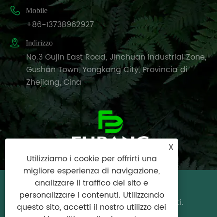

Mobile
+86-13738962927

Indirizzo
No.3 Gujin East Road, Jinchuan Industrial Zone,
Gushan Town, Yongkang City, Provincia di
Zhejiang, Cina
X
Utilizziamo i cookie per offrirti una
migliore esperienza di navigazione,
analizzare il traffico del sito e
Copyright © 2024 Yongkang City Fubang
personalizzare i contenuti. Utilizzando
Garden Tools Factory Tutti i diritti riservati.
questo sito, accetti il ​​nostro utilizzo dei