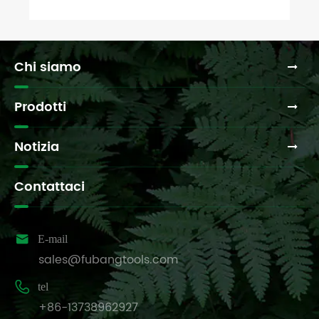
Chi siamo
Prodotti
Notizia
Contattaci

E-mail
sales@fubangtools.com

tel
+86-13738962927