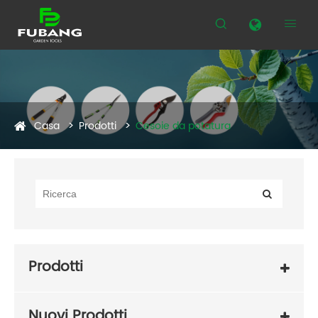


Casa
Prodotti
Cesoie da potatura
Prodotti
Nuovi Prodotti